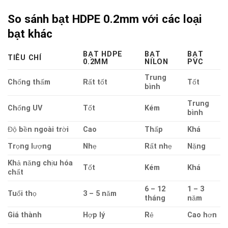
So sánh bạt HDPE 0.2mm với các loại
bạt khác
BẠT HDPE
BẠT
BẠT
TIÊU CHÍ
0.2MM
NILON
PVC
Trung
Chống thấm
Rất tốt
Tốt
bình
Trung
Chống UV
Tốt
Kém
bình
Độ bền ngoài trời
Cao
Thấp
Khá
Trọng lượng
Nhẹ
Rất nhẹ
Nặng
Khả năng chịu hóa
Tốt
Kém
Khá
chất
6 – 12
1 – 3
Tuổi thọ
3 – 5 năm
tháng
năm
Giá thành
Hợp lý
Rẻ
Cao hơn