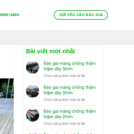
GỬI YÊU CẦU BÁO GIÁ
988916886
Bài viết mới nhất
Báo giá màng chống thấm
hdpe dày 5mm
ở
Chức năng bình luận bị tắt
Báo
giá
Báo giá màng chống thấm
màng
hdpe dày 3mm
chống
ở
Chức năng bình luận bị tắt
thấm
Báo
hdpe
giá
Báo giá màng chống thấm
dày
màng
hdpe dày 2mm
5mm
chống
ở
Chức năng bình luận bị tắt
thấm
Báo
hdpe
giá