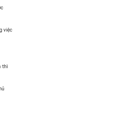
ớc
g việc
 thì
hủ