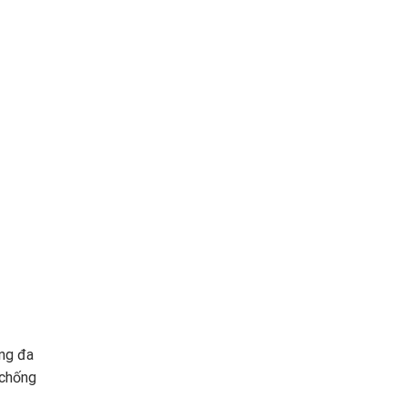
àng đa
 chống