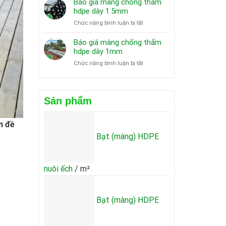
Báo giá màng chống thấm
dày
màng
hdpe dày 1.5mm
3mm
chống
ở
Chức năng bình luận bị tắt
thấm
Báo
hdpe
giá
Báo giá màng chống thấm
dày
màng
hdpe dày 1mm
2mm
chống
ở
Chức năng bình luận bị tắt
thấm
Báo
hdpe
giá
dày
màng
1.5mm
chống
Sản phẩm
thấm
hdpe
n đề
dày
1mm
Bạt (màng) HDPE
nuôi ếch
/ m²
Bạt (màng) HDPE