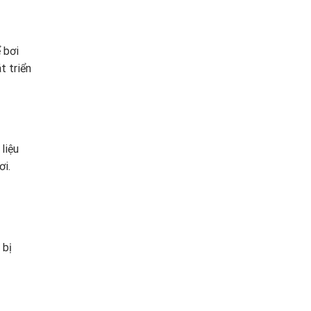
 bơi
t triển
liệu
ơi.
 bị