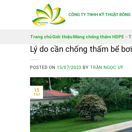
Skip
to
content
Trang chủ
Giới thiệu
Màng chống thấm HDPE
T
Lý do cần chống thấm bể bơi
POSTED ON
15/07/2023
BY
TRẦN NGỌC UÝ
15
Th7