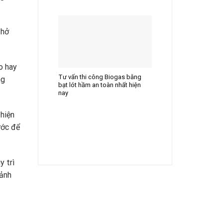
 hở
o hay
Tư vấn thi công Biogas bằng
ng
bạt lót hầm an toàn nhất hiện
nay
hiện
ước để
y trì
 ảnh