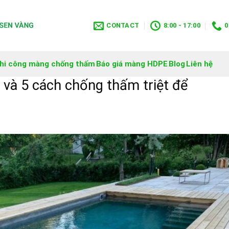
CONTACT
8:00 - 17:00
0
hi công màng chống thấm
Báo giá màng HDPE
Blog
Liên hệ
 và 5 cách chống thấm triệt để