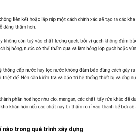
không liên kết hoặc lắp ráp một cách chính xác sẽ tạo ra các khe
dễ dàng thấm hơn.
ay không còn tuỳ vào chất lượng gạch, bởi vì gạch không đảm bả
ạch bị hỏng, nước có thể thấm qua và làm hỏng lớp gạch hoặc vù
hệ thống cấp nước hay lọc nước không đảm bảo đúng cách gây ra 
 triệt để. Nên cần kiểm tra và bảo trì hệ thống thiết bị và ống n
thành phần hoá học như clo, mangan, các chất tẩy rửa khác để du
khó khăn hơn nếu các chất này bị thấm rò rỉ vào thành bể bơi sẽ
 nào trong quá trình xây dựng