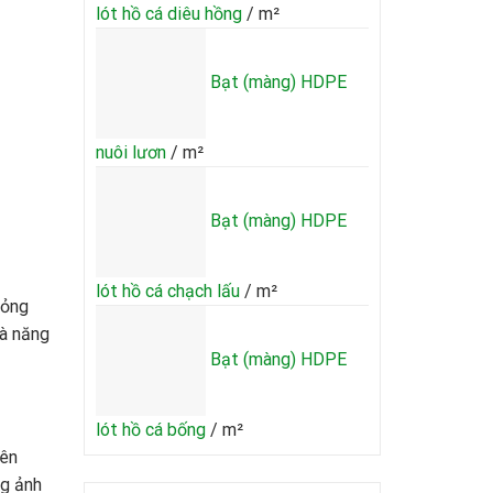
lót hồ cá diêu hồng
/ m²
Bạt (màng) HDPE
nuôi lươn
/ m²
Bạt (màng) HDPE
lót hồ cá chạch lấu
/ m²
hỏng
và năng
Bạt (màng) HDPE
lót hồ cá bống
/ m²
yên
ng ảnh