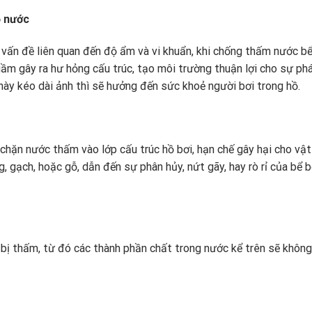
ồ nước
 vấn đề liên quan đến độ ẩm và vi khuẩn, khi chống thấm nước bể
ầm gây ra hư hỏng cấu trúc, tạo môi trường thuận lợi cho sự phá
g này kéo dài ảnh thì sẽ hưởng đến sức khoẻ người bơi trong hồ.
chặn nước thấm vào lớp cấu trúc hồ bơi, hạn chế gây hại cho vật 
 gạch, hoặc gỗ, dẫn đến sự phân hủy, nứt gãy, hay rò rỉ của bể b
ị thấm, từ đó các thành phần chất trong nước kể trên sẽ không