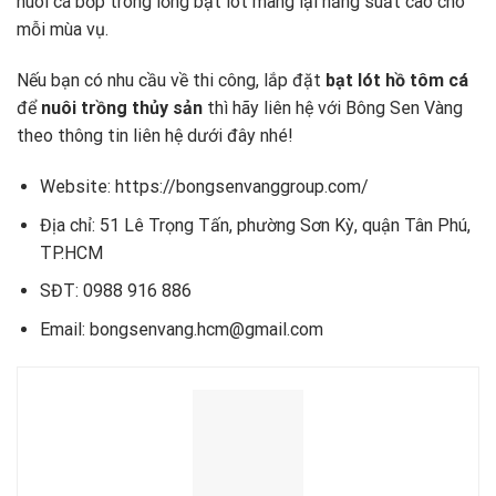
nuôi cá bớp trong lồng bạt lót mang lại năng suất cao cho
mỗi mùa vụ.
Nếu bạn có nhu cầu về thi công, lắp đặt
bạt lót hồ tôm cá
để
nuôi trồng thủy sản
thì hãy liên hệ với Bông Sen Vàng
theo thông tin liên hệ dưới đây nhé!
Website: https://bongsenvanggroup.com/
Địa chỉ: 51 Lê Trọng Tấn, phường Sơn Kỳ, quận Tân Phú,
TP.HCM
SĐT: 0988 916 886
Email: bongsenvang.hcm@gmail.com