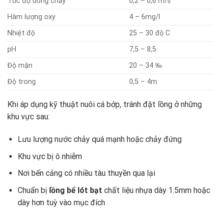
Tốc độ dòng chảy
0,2 – 0,6 m/s
Hàm lượng oxy
4 – 6mg/l
Nhiệt độ
25 – 30 độ C
pH
7,5 – 8,5
Độ mặn
20 – 34 ‰
Độ trong
0,5 – 4m
Khi áp dụng kỹ thuật nuôi cá bớp, tránh đặt lồng ở những
khu vực sau:
Lưu lượng nước chảy quá mạnh hoặc chảy đứng
Khu vực bị ô nhiễm
Nơi bến cảng có nhiều tàu thuyền qua lại
Chuẩn bị
lồng bể lót bạt
chất liệu nhựa dày 1.5mm hoặc
dày hơn tuỳ vào mục đích