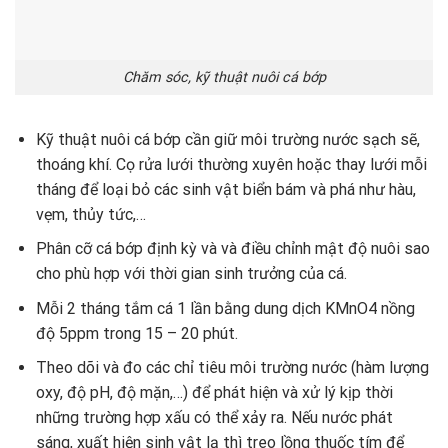
Chăm sóc, kỹ thuật nuôi cá bớp
Kỹ thuật nuôi cá bớp cần giữ môi trường nước sạch sẽ,
thoáng khí. Cọ rửa lưới thường xuyên hoặc thay lưới mỗi
tháng để loại bỏ các sinh vật biển bám và phá như hàu,
vẹm, thủy tức,…
Phân cỡ cá bớp định kỳ và và điều chỉnh mật độ nuôi sao
cho phù hợp với thời gian sinh trưởng của cá.
Mỗi 2 tháng tắm cá 1 lần bằng dung dịch KMnO4 nồng
độ 5ppm trong 15 – 20 phút.
Theo dõi và đo các chỉ tiêu môi trường nước (hàm lượng
oxy, độ pH, độ mặn,…) để phát hiện và xử lý kịp thời
những trường hợp xấu có thể xảy ra. Nếu nước phát
sáng, xuất hiện sinh vật lạ thì treo lồng thuốc tím để