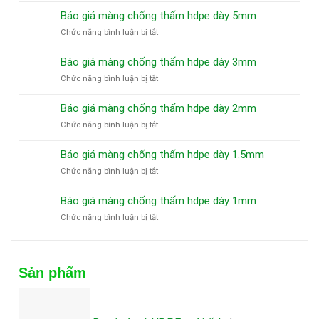
Báo giá màng chống thấm hdpe dày 5mm
ở
Chức năng bình luận bị tắt
Báo
giá
Báo giá màng chống thấm hdpe dày 3mm
màng
ở
Chức năng bình luận bị tắt
chống
Báo
thấm
giá
hdpe
Báo giá màng chống thấm hdpe dày 2mm
màng
dày
ở
Chức năng bình luận bị tắt
chống
5mm
Báo
thấm
giá
hdpe
Báo giá màng chống thấm hdpe dày 1.5mm
màng
dày
ở
Chức năng bình luận bị tắt
chống
3mm
Báo
thấm
giá
hdpe
Báo giá màng chống thấm hdpe dày 1mm
màng
dày
ở
Chức năng bình luận bị tắt
chống
2mm
Báo
thấm
giá
hdpe
màng
dày
chống
1.5mm
Sản phẩm
thấm
hdpe
dày
1mm