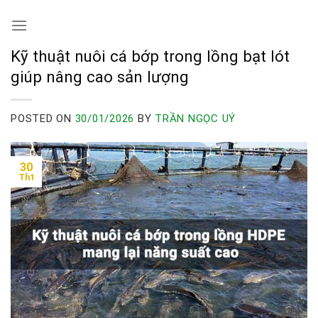
Skip
to
content
Kỹ thuật nuôi cá bớp trong lồng bạt lót
giúp nâng cao sản lượng
POSTED ON
30/01/2026
BY
TRẦN NGỌC UÝ
30
Th1