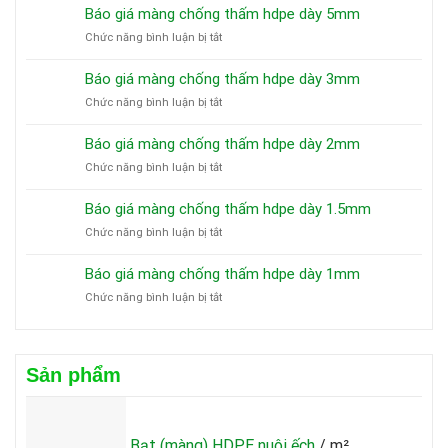
Báo giá màng chống thấm hdpe dày 5mm
ở
Chức năng bình luận bị tắt
Báo
giá
Báo giá màng chống thấm hdpe dày 3mm
màng
ở
Chức năng bình luận bị tắt
chống
Báo
thấm
giá
hdpe
Báo giá màng chống thấm hdpe dày 2mm
màng
dày
ở
Chức năng bình luận bị tắt
chống
5mm
Báo
thấm
giá
hdpe
Báo giá màng chống thấm hdpe dày 1.5mm
màng
dày
ở
Chức năng bình luận bị tắt
chống
3mm
Báo
thấm
giá
hdpe
Báo giá màng chống thấm hdpe dày 1mm
màng
dày
ở
Chức năng bình luận bị tắt
chống
2mm
Báo
thấm
giá
hdpe
màng
dày
chống
1.5mm
Sản phẩm
thấm
hdpe
dày
1mm
Bạt (màng) HDPE nuôi ếch
/ m²