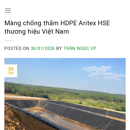
Skip
to
content
Màng chống thấm HDPE Aritex HSE
thương hiệu Việt Nam
POSTED ON
30/01/2026
BY
TRẦN NGỌC UÝ
30
Th1