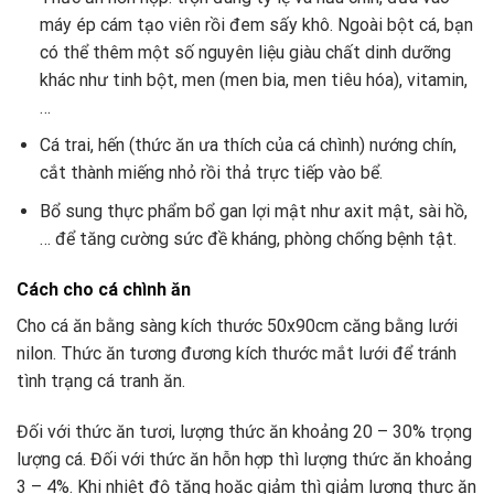
máy ép cám tạo viên rồi đem sấy khô. Ngoài bột cá, bạn
có thể thêm một số nguyên liệu giàu chất dinh dưỡng
khác như tinh bột, men (men bia, men tiêu hóa), vitamin,
…
Cá trai, hến (thức ăn ưa thích của cá chình) nướng chín,
cắt thành miếng nhỏ rồi thả trực tiếp vào bể.
Bổ sung thực phẩm bổ gan lợi mật như axit mật, sài hồ,
… để tăng cường sức đề kháng, phòng chống bệnh tật.
Cách cho cá chình ăn
Cho cá ăn bằng sàng kích thước 50x90cm căng bằng lưới
nilon. Thức ăn tương đương kích thước mắt lưới để tránh
tình trạng cá tranh ăn.
Đối với thức ăn tươi, lượng thức ăn khoảng 20 – 30% trọng
lượng cá. Đối với thức ăn hỗn hợp thì lượng thức ăn khoảng
3 – 4%. Khi nhiệt độ tăng hoặc giảm thì giảm lượng thực ăn