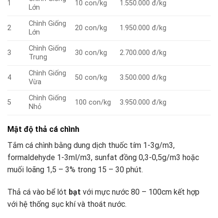
1
10 con/kg
1.550.000 đ/kg
Lớn
Chình Giống
2
20 con/kg
1.950.000 đ/kg
Lớn
Chình Giống
3
30 con/kg
2.700.000 đ/kg
Trung
Chình Giống
4
50 con/kg
3.500.000 đ/kg
Vừa
Chình Giống
5
100 con/kg
3.950.000 đ/kg
Nhỏ
Mật độ thả cá chình
Tắm cá chình bằng dung dịch thuốc tím 1-3g/m3,
formaldehyde 1-3ml/m3, sunfat đồng 0,3-0,5g/m3 hoặc
muối loãng 1,5 – 3% trong 15 – 30 phút.
Thả cá vào bể lót
bạt
với mực nước 80 – 100cm kết hợp
với hệ thống sục khí và thoát nước.