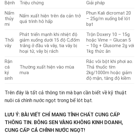
Bệnh
Triệu chứng
Giải pháp
Nấm
Phun Kali dicromat 20
Nấm xuất hiện trên da cản trở
thủy
– 25g/m xuống bể lót
quá trình hô hấp
mi
bạt
Phát triển mạnh khi nhiệt độ
Trộn Doxery 10 – 15g
Thối
giảm xuống dưới 15 độ C,đốm
hoặc Vime – Glucan 5
vây
trắng ở đầu và vây, tia vây bị
– 10g + Glusome 2g với
hoại tử, vây bị rách
1kg thức ăn
Rận
Rắc vôi bột khi phơi ao.
cá
Thường xuất hiện vào mùa
Thả thuốc tím
ký
mưa
2kg/1000m hoặc giảm
sinh
độ mặn, tăng độ kiềm
Trên đây là tất cả thông tin mà bạn cần biết về kỹ thuật
nuôi cá chình nước ngọt trong bể lót bạt.
LƯU Ý: BÀI VIẾT CHỈ MANG TÍNH CHẤT CUNG CẤP
THÔNG TIN. BÔNG SEN VÀNG KHÔNG KINH DOANH,
CUNG CẤP CÁ CHÌNH NƯỚC NGỌT!