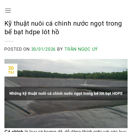
Skip
to
content
Kỹ thuật nuôi cá chình nước ngọt trong
bể bạt hdpe lót hồ
POSTED ON
30/01/2026
BY
TRẦN NGỌC UÝ
30
Th1
Cá chình
là loại cá hoang dã, dễ dàng thích nghi với các loại