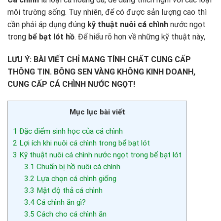
môi trường sống. Tuy nhiên, để có được sản lượng cao thì
cần phải áp dụng đúng
kỹ thuật nuôi cá chình
nước ngọt
trong
bể bạt lót hồ
. Để hiểu rõ hơn về những kỹ thuật này,
LƯU Ý: BÀI VIẾT CHỈ MANG TÍNH CHẤT CUNG CẤP
THÔNG TIN. BÔNG SEN VÀNG KHÔNG KINH DOANH,
CUNG CẤP CÁ CHÌNH NƯỚC NGỌT!
Mục lục bài viết
1
Đặc điểm sinh học của cá chình
2
Lợi ích khi nuôi cá chình trong bể bạt lót
3
Kỹ thuật nuôi cá chình nước ngọt trong bể bạt lót
3.1
Chuẩn bị hồ nuôi cá chình
3.2
Lựa chọn cá chình giống
3.3
Mật độ thả cá chình
3.4
Cá chình ăn gì?
3.5
Cách cho cá chình ăn