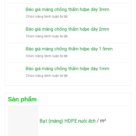
Báo
giá
Báo giá màng chống thấm hdpe dày 3mm
màng
ở
Chức năng bình luận bị tắt
chống
Báo
thấm
giá
hdpe
Báo giá màng chống thấm hdpe dày 2mm
màng
dày
ở
Chức năng bình luận bị tắt
chống
5mm
Báo
thấm
giá
hdpe
Báo giá màng chống thấm hdpe dày 1.5mm
màng
dày
ở
Chức năng bình luận bị tắt
chống
3mm
Báo
thấm
giá
hdpe
Báo giá màng chống thấm hdpe dày 1mm
màng
dày
ở
Chức năng bình luận bị tắt
chống
2mm
Báo
thấm
giá
hdpe
màng
dày
chống
1.5mm
Sản phẩm
thấm
hdpe
dày
1mm
Bạt (màng) HDPE nuôi ếch
/ m²