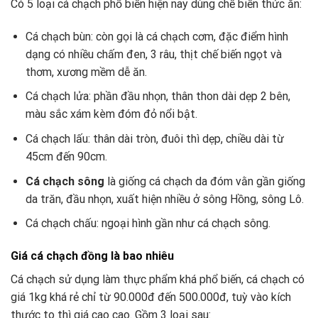
Có 5 loại cá chạch phổ biến hiện nay dùng chế biến thức ăn:
Cá chạch bùn: còn gọi là cá chạch cơm, đặc điểm hình
dạng có nhiều chấm đen, 3 râu, thịt chế biến ngọt và
thơm, xương mềm dễ ăn.
Cá chạch lửa: phần đầu nhọn, thân thon dài dẹp 2 bên,
màu sắc xám kèm đóm đỏ nổi bật.
Cá chạch lấu: thân dài tròn, đuôi thì dẹp, chiều dài từ
45cm đến 90cm.
Cá chạch sông
là giống cá chạch da đóm vằn gần giống
da trăn, đầu nhọn, xuất hiện nhiều ở sông Hồng, sông Lô.
Cá chạch chấu: ngoại hình gần như cá chạch sông.
Giá cá chạch đồng là bao nhiêu
Cá chạch sử dụng làm thực phẩm khá phổ biến, cá chạch có
giá 1kg khá rẻ chỉ từ 90.000đ đến 500.000đ, tuỳ vào kích
thước to thì giá cao cao. Gồm 3 loại sau: