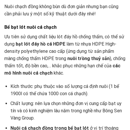
Nuôi chạch đồng không bùn dù đơn giản nhưng bạn cũng
cần phải lưu ý một số kỹ thuật dưới đây nhé!
Bể bạt lót nuôi cá chạch
Ưu tiên sử dụng chất liệu lót đáy hồ chống thấm, có thể sử
dụng
bạt lót đáy hồ cá HDPE
làm từ nhựa HDPE High-
density polyethylene cao cấp (ứng dụng từ sản phẩm
màng chống thấm HDPE trong
nuôi trồng thuỷ sản
), chống
thấm tốt, độ bền cao,… khắc phục những hạn chế của
các
mô hình nuôi cá chạch
khác.
Kích thước: phụ thuộc vào số lượng cá định nuôi (1 bể
1900l có thể chứa 1000 con cá chạch).
Chất lượng: nên lựa chọn những đơn vị cung cấp bạt uy
tín và có kinh nghiệm lâu năm trong nghề như Bông Sen
Vàng Group.
Nuôi cá chạch đồng trong bể bạt lót
ở vị trí thoáng