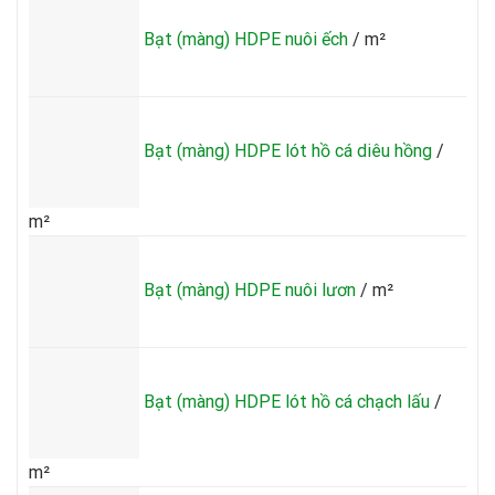
dày
1mm
Bạt (màng) HDPE nuôi ếch
/ m²
Bạt (màng) HDPE lót hồ cá diêu hồng
/
m²
Bạt (màng) HDPE nuôi lươn
/ m²
Bạt (màng) HDPE lót hồ cá chạch lấu
/
m²