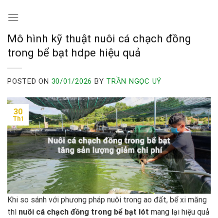
Skip
to
content
Mô hình kỹ thuật nuôi cá chạch đồng
trong bể bạt hdpe hiệu quả
POSTED ON
30/01/2026
BY
TRẦN NGỌC UÝ
30
Th1
Khi so sánh với phương pháp nuôi trong ao đất, bể xi măng
thì
nuôi cá chạch đồng trong bể bạt lót
mang lại hiệu quả