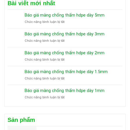
Bài viết mới nhất
Báo giá màng chống thấm hdpe dày 5mm
ở
Chức năng bình luận bị tắt
Báo
giá
Báo giá màng chống thấm hdpe dày 3mm
màng
ở
Chức năng bình luận bị tắt
chống
Báo
thấm
giá
hdpe
Báo giá màng chống thấm hdpe dày 2mm
màng
dày
ở
Chức năng bình luận bị tắt
chống
5mm
Báo
thấm
giá
hdpe
Báo giá màng chống thấm hdpe dày 1.5mm
màng
dày
ở
Chức năng bình luận bị tắt
chống
3mm
Báo
thấm
giá
hdpe
Báo giá màng chống thấm hdpe dày 1mm
màng
dày
ở
Chức năng bình luận bị tắt
chống
2mm
Báo
thấm
giá
hdpe
màng
dày
chống
1.5mm
Sản phẩm
thấm
hdpe