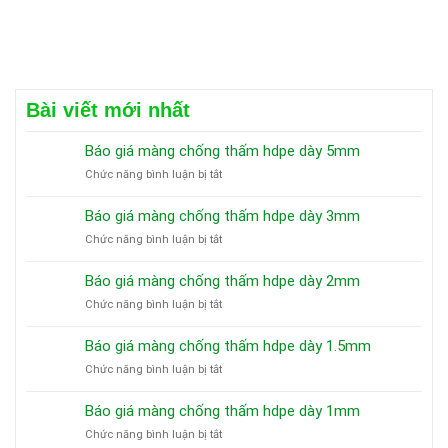
Bài viết mới nhất
Báo giá màng chống thấm hdpe dày 5mm
ở
Chức năng bình luận bị tắt
Báo
giá
Báo giá màng chống thấm hdpe dày 3mm
màng
ở
Chức năng bình luận bị tắt
chống
Báo
thấm
giá
hdpe
Báo giá màng chống thấm hdpe dày 2mm
màng
dày
ở
Chức năng bình luận bị tắt
chống
5mm
Báo
thấm
giá
hdpe
Báo giá màng chống thấm hdpe dày 1.5mm
màng
dày
ở
Chức năng bình luận bị tắt
chống
3mm
Báo
thấm
giá
hdpe
Báo giá màng chống thấm hdpe dày 1mm
màng
dày
ở
Chức năng bình luận bị tắt
chống
2mm