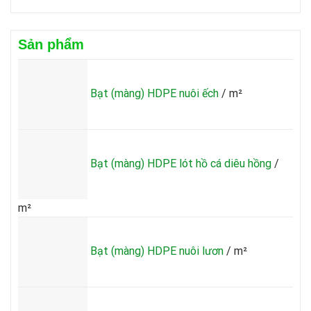
Báo
thấm
giá
hdpe
màng
dày
chống
1.5mm
Sản phẩm
thấm
hdpe
dày
1mm
Bạt (màng) HDPE nuôi ếch
/ m²
Bạt (màng) HDPE lót hồ cá diêu hồng
/
m²
Bạt (màng) HDPE nuôi lươn
/ m²